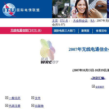
主页
:
ITU-R
； :
大会和会议
; :
RA
: 2007
会(RA-07)
无线电通信部门(ITU-R)
国际电联三大部门
新闻室
各项活动
2007年无线电通信全会(
(2007年10月15日-10月19日
«决议汇编»
全部展开
一般信息
文件
代表注册
出版物