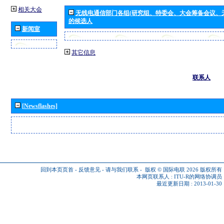
相关大会
无线电通信部门各组(研究组、特委会、大会筹备会议、
的候选人
新闻室
其它信息
联系人
[Newsflashes]
回到本页页首
-
反馈意见
-
请与我们联系
-
版权 © 国际电联 2026
版权所有
本网页联系人 :
ITU-R的网络协调员
最近更新日期 : 2013-01-30