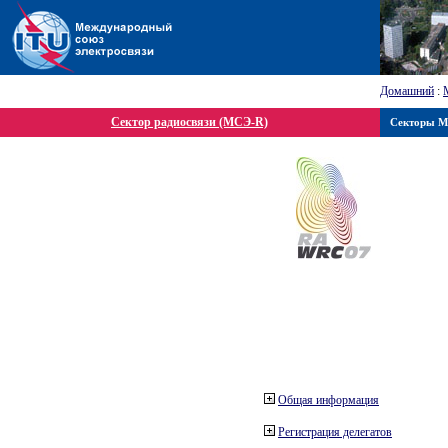
Домашний
:
Сектор радиосвязи (МСЭ-R)
Секторы 
Общая информация
Регистрация делегатов