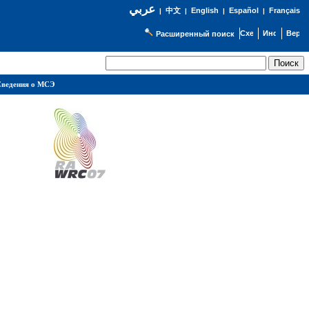
عربي
English
Español
Français
|
中文
|
|
|
Расширенный поиск
ведения о МСЭ