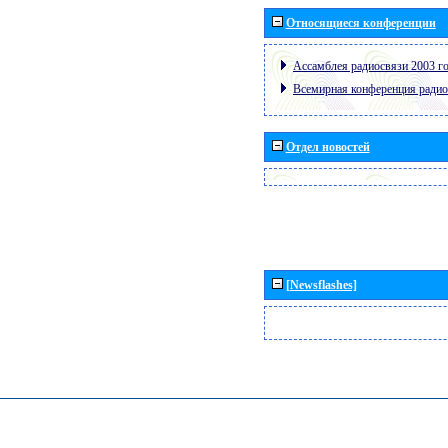
Относящиеся конференции
Ассамблея радиосвязи 2003 го
Всемирная конференция радио
Отдел новостей
[Newsflashes]