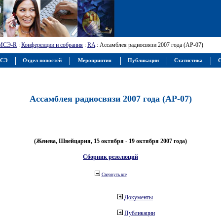
МСЭ-R
:
Конференции и собрания
:
RA
: Ассамблея радиосвязи 2007 года (АР-07)
МСЭ
Отдел новостей
Мероприятия
Публикации
Статистика
С
Ассамблея радиосвязи 2007 года (АР-07)
(Женева, Швейцария, 15 октября - 19 октября 2007 года)
Сборник резолюций
Свернуть все
Документы
Публикации