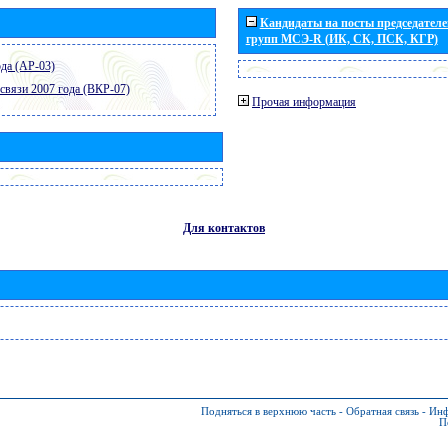
Кандидаты на посты председателей
групп МСЭ-R (ИК, СК, ПСК, КГР)
да (АР-03)
связи 2007 года (ВКР-07)
Прочая информация
Для контактов
Подняться в верхнюю часть
-
Обратная связь
-
Инф
П