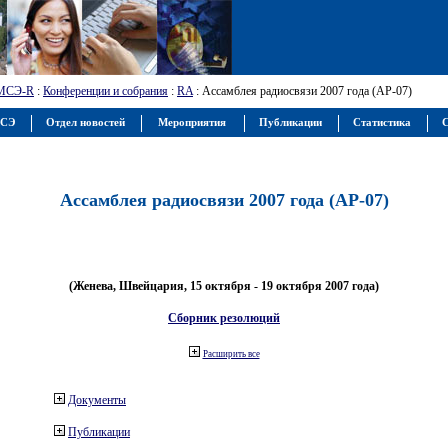
МСЭ-R
:
Конференции и собрания
:
RA
: Ассамблея радиосвязи 2007 года (АР-07)
МСЭ
Отдел новостей
Мероприятия
Публикации
Статистика
С
Ассамблея радиосвязи 2007 года (АР-07)
(Женева, Швейцария, 15 октября - 19 октября 2007 года)
Сборник резолюций
Расширить все
Документы
Публикации