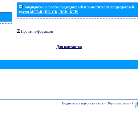
Кандидаты на посты председателей и заместителей председателей
групп МСЭ-R (ИК, СК, ПСК, КГР)
Прочая информация
Для контактов
Подняться в верхнюю часть
-
Обратная связь
-
Инф
П