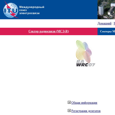
Домашний
:
Сектор радиосвязи (МСЭ-R)
Секторы 
Общая информация
Регистрация делегатов