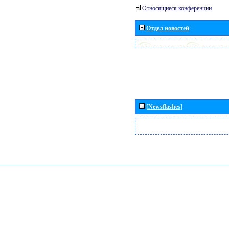
Относящиеся конференции
Отдел новостей
[Newsflashes]