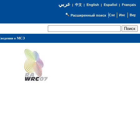
عربي
English
Español
Français
|
中文
|
|
|
Расширенный поиск
ведения о МСЭ