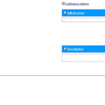
Conférences relatives
Salle de presse
[Newsflashes]