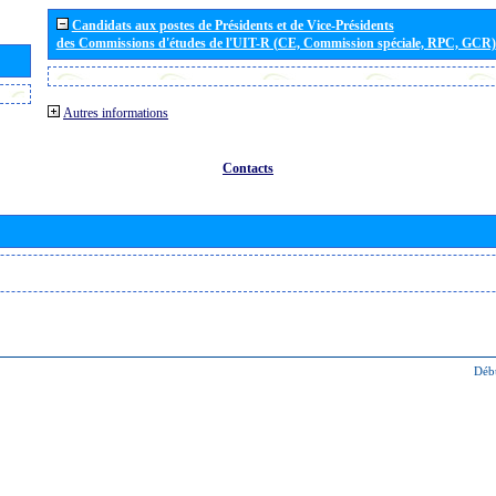
Candidats aux postes de Présidents et de Vice-Présidents
des Commissions d'études de l'UIT-R (CE, Commission spéciale, RPC, GCR)
Autres informations
Contacts
Déb