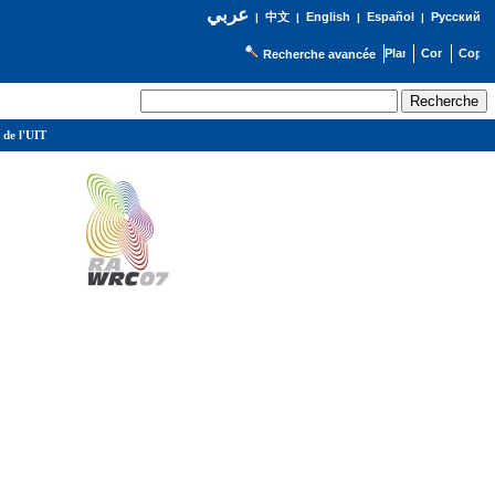
عربي
English
Español
Русский
|
中文
|
|
|
Recherche avancée
 de l'UIT