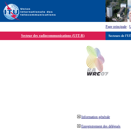
Page principale
:
Secteur des radiocommunications (UIT-R)
Secteurs de l'U
Information générale
Enregistrement des délégués