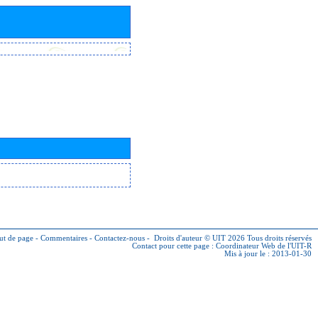
ut de page
-
Commentaires
-
Contactez-nous
-
Droits d'auteur © UIT 2026
Tous droits réservés
Contact pour cette page :
Coordinateur Web de l'UIT-R
Mis à jour le : 2013-01-30