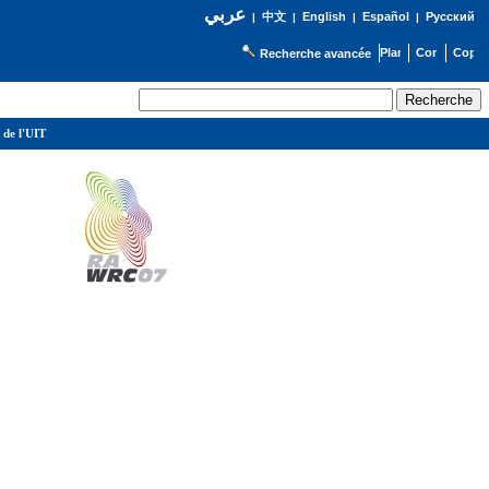
عربي
English
Español
Русский
|
中文
|
|
|
Recherche avancée
 de l'UIT