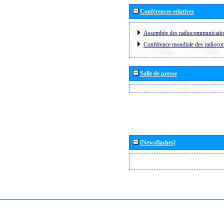
Conférences relatives
Assembée des radiocommunicati
Conférence mondiale des radioc
Salle de presse
[Newsflashes]