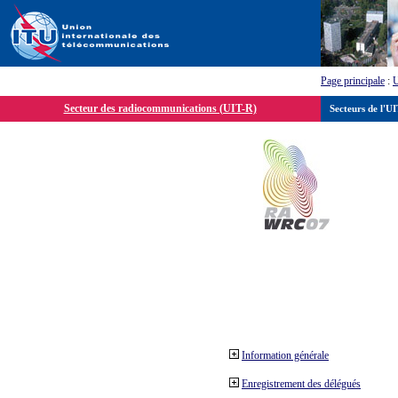
Page principale
:
Secteur des radiocommunications (UIT-R)
Secteurs de l'U
Information générale
Enregistrement des délégués