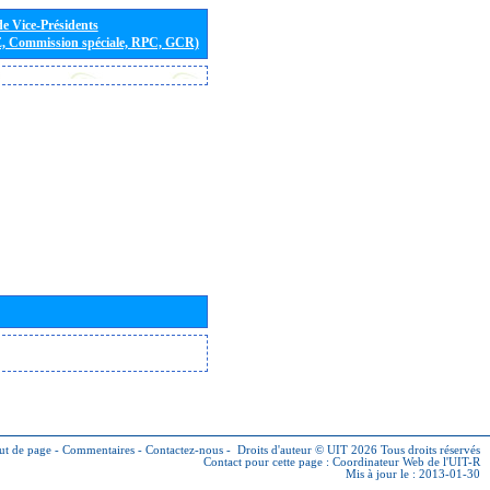
de Vice-Présidents
E, Commission spéciale, RPC, GCR)
ut de page
-
Commentaires
-
Contactez-nous
-
Droits d'auteur © UIT 2026
Tous droits réservés
Contact pour cette page :
Coordinateur Web de l'UIT-R
Mis à jour le : 2013-01-30