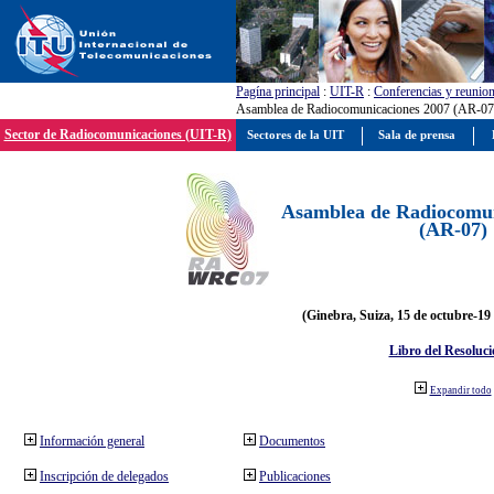
Pagína principal
:
UIT-R
:
Conferencias y reunio
Asamblea de Radiocomunicaciones 2007 (AR-07
Sector de Radiocomunicaciones (UIT-R)
Sectores de la UIT
Sala de prensa
Asamblea de Radiocomun
(AR-07)
(Ginebra, Suiza, 15 de octubre-19
Libro del Resoluci
Expandir todo
Información general
Documentos
Inscripción de delegados
Publicaciones