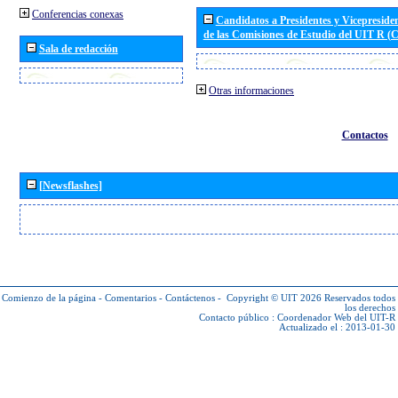
Conferencias conexas
Candidatos a Presidentes y Vicepreside
de las Comisiones de Estudio del UIT R 
Sala de redacción
Otras informaciones
Contactos
[Newsflashes]
Comienzo de la página
-
Comentarios
-
Contáctenos
-
Copyright © UIT 2026
Reservados todos
los derechos
Contacto público :
Coordenador Web del UIT-R
Actualizado el : 2013-01-30