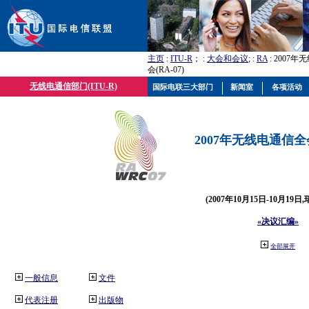
主页
:
ITU-R
； :
大会和会议
; :
RA
: 2007
会(RA-07)
无线电通信部门(ITU-R)
国际电联三大部门
新闻室
各项活动
2007年无线电通信全会(
(2007年10月15日-10月19日
«决议汇编»
全部展开
一般信息
文件
代表注册
出版物