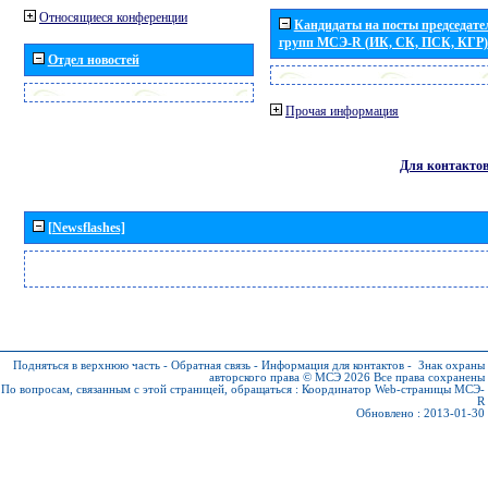
Относящиеся конференции
Кандидаты на посты председател
групп МСЭ-R (ИК, СК, ПСК, КГР)
Отдел новостей
Прочая информация
Для контакто
[Newsflashes]
Подняться в верхнюю часть
-
Обратная связь
-
Информация для контактов
-
Знак охраны
авторского права © МСЭ 2026
Все права сохранены
По вопросам, связанным с этой страницей, обращаться :
Координатор Web-страницы МСЭ-
R
Обновлено : 2013-01-30