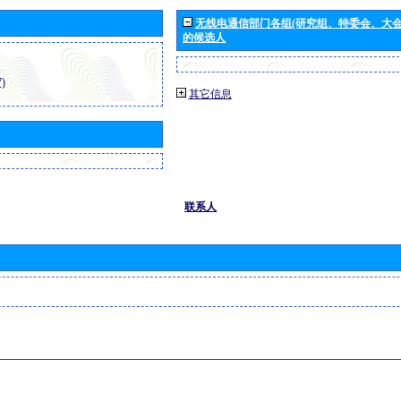
无线电通信部门各组(研究组、特委会、大
的候选人
)
其它信息
联系人