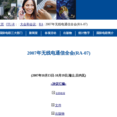
主页
:
ITU-R
； :
大会和会议
; :
RA
: 2007年无线电通信全会(RA-07)
国际电联三大部门
新闻室
各项活动
出版物
统计数字
国际电联简介
2007年无线电通信全会(RA-07)
(2007年10月15日-10月19日,瑞士,日内瓦)
«决议汇编»
全部收缩
文件
出版物