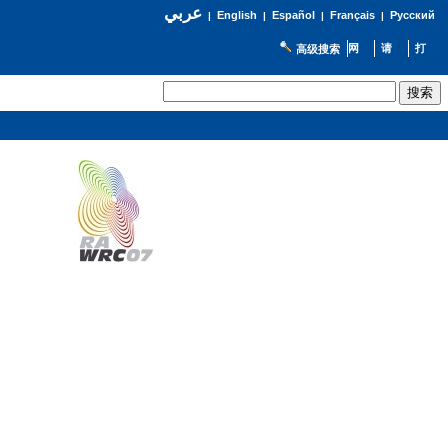
عربي
English
Español
Français
Русский
|
|
|
|
高级搜索