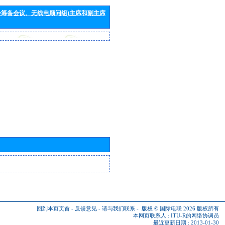
会筹备会议、无线电顾问组)主席和副主席
回到本页页首
-
反馈意见
-
请与我们联系
-
版权 © 国际电联 2026
版权所有
本网页联系人 :
ITU-R的网络协调员
最近更新日期 : 2013-01-30