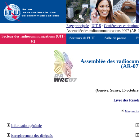
Page principale
:
UIT-R
:
Conférences et réunion
Assemblée des radiocommunications 2007 (AR-
Secteur des radiocommunications (UIT-
Secteurs de l'UIT
Salle de presse
E
R)
Assemblée des radiocom
(AR-07
(Genève, Suisse, 15 octobre
Livre des Résol
Masquer to
Information générale
Enregistrement des délégués