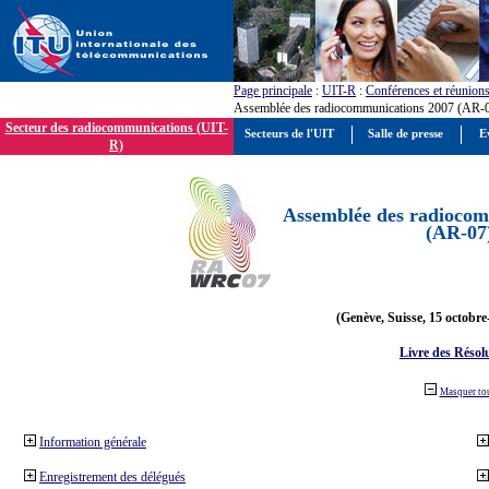
Page principale
:
UIT-R
:
Conférences et réunion
Assemblée des radiocommunications 2007 (AR-
Secteur des radiocommunications (UIT-
Secteurs de l'UIT
Salle de presse
E
R)
Assemblée des radiocom
(AR-07
(Genève, Suisse, 15 octobre
Livre des Résol
Masquer to
Information générale
Enregistrement des délégués