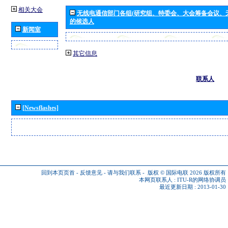
相关大会
无线电通信部门各组(研究组、特委会、大会筹备会议、
的候选人
新闻室
其它信息
联系人
[Newsflashes]
回到本页页首
-
反馈意见
-
请与我们联系
-
版权 © 国际电联 2026
版权所有
本网页联系人 :
ITU-R的网络协调员
最近更新日期 : 2013-01-30