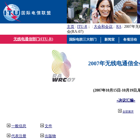
主页
:
ITU-R
； :
大会和会议
; :
RA
: 2007
会(RA-07)
无线电通信部门(ITU-R)
国际电联三大部门
新闻室
各项活动
2007年无线电通信全会(
(2007年10月15日-10月19日
«决议汇编»
全部展开
一般信息
文件
代表注册
出版物