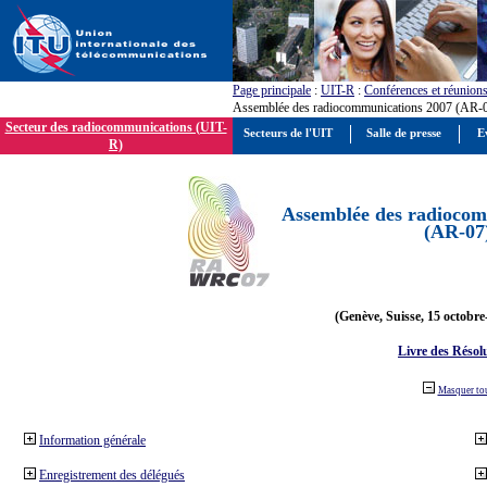
Page principale
:
UIT-R
:
Conférences et réunion
Assemblée des radiocommunications 2007 (AR-
Secteur des radiocommunications (UIT-
Secteurs de l'UIT
Salle de presse
E
R)
Assemblée des radiocom
(AR-07
(Genève, Suisse, 15 octobre
Livre des Résol
Masquer to
Information générale
Enregistrement des délégués