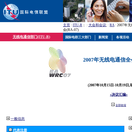
主页
:
ITU-R
； :
大会和会议
; :
RA
: 2007
会(RA-07)
无线电通信部门(ITU-R)
国际电联三大部门
新闻室
各项活动
2007年无线电通信全会(
(2007年10月15日-10月19日
«决议汇编»
全部收缩
一般信息
代表注册