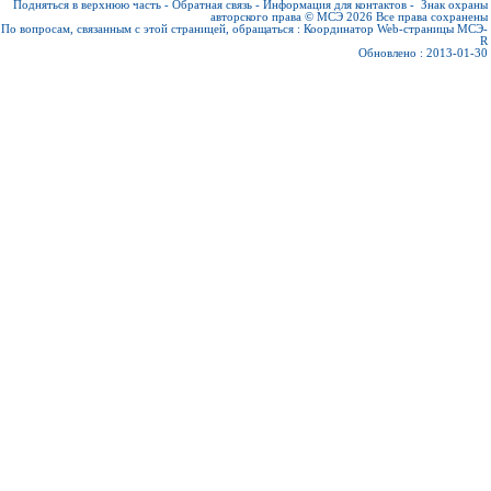
Подняться в верхнюю часть
-
Обратная связь
-
Информация для контактов
-
Знак охраны
авторского права © МСЭ 2026
Все права сохранены
По вопросам, связанным с этой страницей, обращаться :
Координатор Web-страницы МСЭ-
R
Обновлено : 2013-01-30