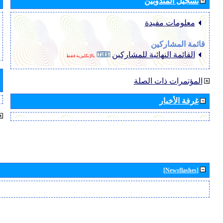
تسجيل المندوبين
معلومات مفيدة
قائمة المشاركين
القائمة النهائية للمشاركين
بالإنكليزية فقط
المؤتمرات ذات الصلة
غرفة الأخبار
[Newsflashes]