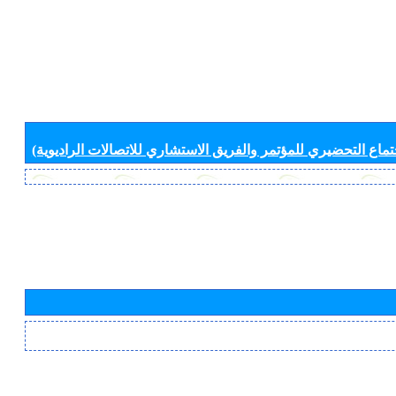
جتماع التحضيري للمؤتمر والفريق الاستشاري للاتصالات الراديوية)