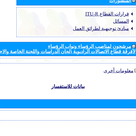
المنشورات
قرارات القطاع ‏ITU-R
المسائل
مبادئ توجيهية لطرائق العمل
مرشحون لمناصب الرؤساء ونواب الرؤساء
لأفرقة قطاع الاتصالات الراديوية (لجان الدراسات واللجنة الخاصة والا
معلومات أخرى
بيانات للاستفسار