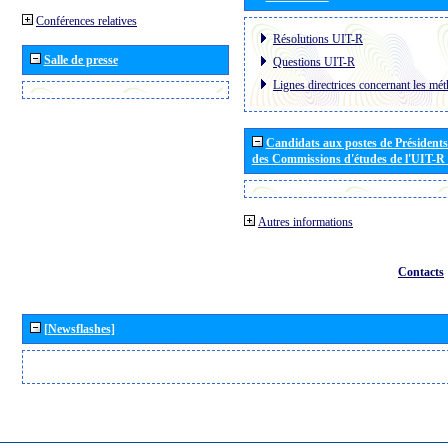
Conférences relatives
Résolutions UIT-R
Salle de presse
Questions UIT-R
Lignes directrices concernant les mét
Candidats aux postes de Présidents 
des Commissions d'études de l'UIT-R
Autres informations
Contacts
[Newsflashes]