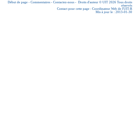
Début de page
-
Commentaires
-
Contactez-nous
-
Droits d'auteur © UIT 2026
Tous droits
réservés
Contact pour cette page :
Coordinateur Web de l'UIT-R
Mis à jour le : 2013-01-30