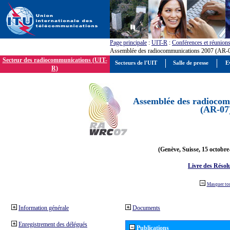
Page principale
:
UIT-R
:
Conférences et réunion
Assemblée des radiocommunications 2007 (AR-
Secteur des radiocommunications (UIT-
Secteurs de l'UIT
Salle de presse
E
R)
Assemblée des radiocom
(AR-07
(Genève, Suisse, 15 octobre
Livre des Résol
Masquer to
Information générale
Documents
Enregistrement des délégués
Publications