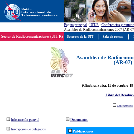
Pagína principal
:
UIT-R
:
Conferencias y reunio
Asamblea de Radiocomunicaciones 2007 (AR-07
Sector de Radiocomunicaciones (UIT-R)
Sectores de la UIT
Sala de prensa
Asamblea de Radiocomun
(AR-07)
(Ginebra, Suiza, 15 de octubre-19
Libro del Resoluci
Contraer todo
Información general
Documentos
Inscripción de delegados
Publicaciones