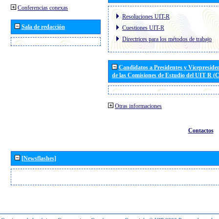
Conferencias conexas
Resoluciones UIT-R
Sala de redacción
Cuestiones UIT-R
Directrices para los métodos de trabajo
Candidatos a Presidentes y Vicepreside
de las Comisiones de Estudio del UIT R 
Otras informaciones
Contactos
[Newsflashes]