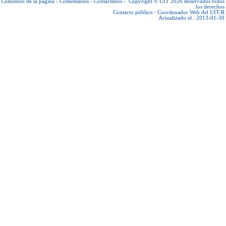
Comienzo de la página
-
Comentarios
-
Contáctenos
-
Copyright © UIT 2026
Reservados todos
los derechos
Contacto público :
Coordenador Web del UIT-R
Actualizado el : 2013-01-30