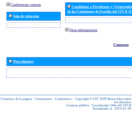
Conferencias conexas
Candidatos a Presidentes y Vicepreside
de las Comisiones de Estudio del UIT R 
Sala de redacción
Otras informaciones
Contactos
[Newsflashes]
Comienzo de la página
-
Comentarios
-
Contáctenos
-
Copyright © UIT 2026
Reservados todos
los derechos
Contacto público :
Coordenador Web del UIT-R
Actualizado el : 2013-01-30