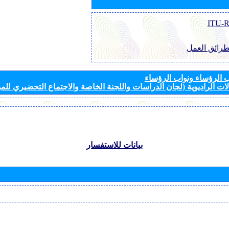
طرائق العمل
الرؤساء ونواب الرؤساء
ات الراديوية (لجان الدراسات واللجنة الخاصة والاجتماع التحضيري للمؤ
بيانات للاستفسار