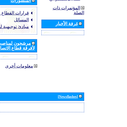
المنشورات
المؤتمرات ذات
الصلة
قرارات القطاع ‏ITU-R
المسائل
غرفة الأخبار
مبادئ توجيهية ل
مرشحون لمناصب 
لأفرقة قطاع الاتصال
معلومات أخرى
[Newsflashes]