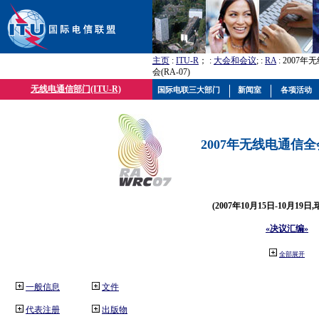
主页
:
ITU-R
； :
大会和会议
; :
RA
: 2007
会(RA-07)
无线电通信部门(ITU-R)
国际电联三大部门
新闻室
各项活动
2007年无线电通信全会(
(2007年10月15日-10月19日
«决议汇编»
全部展开
一般信息
文件
代表注册
出版物