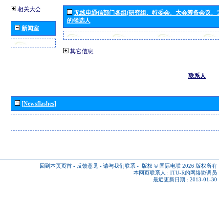
相关大会
无线电通信部门各组(研究组、特委会、大会筹备会议、
的候选人
新闻室
其它信息
联系人
[Newsflashes]
回到本页页首
-
反馈意见
-
请与我们联系
-
版权 © 国际电联 2026
版权所有
本网页联系人 :
ITU-R的网络协调员
最近更新日期 : 2013-01-30