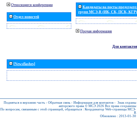
Относящиеся конференции
Кандидаты на посты председател
групп МСЭ-R (ИК, СК, ПСК, КГР)
Отдел новостей
Прочая информация
Для контакто
[Newsflashes]
Подняться в верхнюю часть
-
Обратная связь
-
Информация для контактов
-
Знак охраны
авторского права © МСЭ 2026
Все права сохранены
По вопросам, связанным с этой страницей, обращаться :
Координатор Web-страницы МСЭ-
R
Обновлено : 2013-01-30