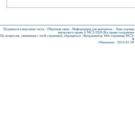
Подняться в верхнюю часть
-
Обратная связь
-
Информация для контактов
-
Знак охраны
авторского права © МСЭ 2026
Все права сохранены
По вопросам, связанным с этой страницей, обращаться :
Координатор Web-страницы МСЭ-
R
Обновлено : 2013-01-30