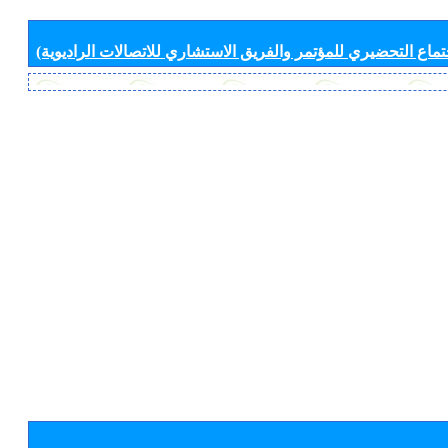
جتماع التحضيري للمؤتمر والفريق الاستشاري للاتصالات الراديوية)