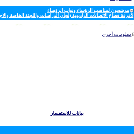
مرشحون لمناصب الرؤساء ونواب الرؤساء
لأفرقة قطاع الاتصالات الراديوية (لجان الدراسات واللجنة الخاصة والا
معلومات أخرى
بيانات للاستفسار