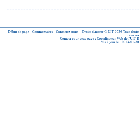
Début de page
-
Commentaires
-
Contactez-nous
-
Droits d'auteur © UIT 2026
Tous droits
réservés
Contact pour cette page :
Coordinateur Web de l'UIT-R
Mis à jour le : 2013-01-30