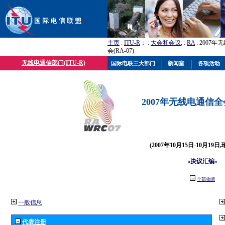
主页
:
ITU-R
； :
大会和会议
; :
RA
: 2007
会(RA-07)
无线电通信部门(ITU-R)
国际电联三大部门
新闻室
各项活动
2007年无线电通信全会(
(2007年10月15日-10月19日
«决议汇编»
全部收缩
一般信息
代表注册