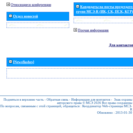
Относящиеся конференции
Кандидаты на посты председател
групп МСЭ-R (ИК, СК, ПСК, КГР)
Отдел новостей
Прочая информация
Для контакто
[Newsflashes]
Подняться в верхнюю часть
-
Обратная связь
-
Информация для контактов
-
Знак охраны
авторского права © МСЭ 2026
Все права сохранены
По вопросам, связанным с этой страницей, обращаться :
Координатор Web-страницы МСЭ-
R
Обновлено : 2013-01-30