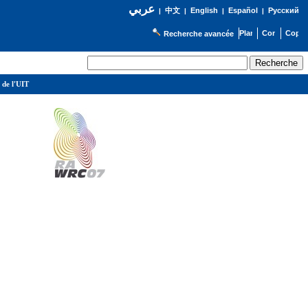
عربي
English
Español
Русский
|
中文
|
|
|
Recherche avancée
 de l'UIT