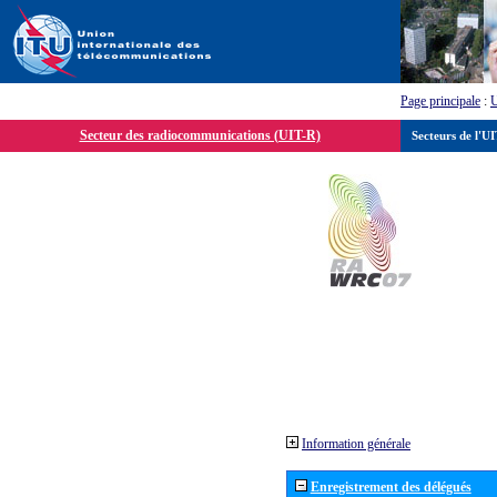
Page principale
:
Secteur des radiocommunications (UIT-R)
Secteurs de l'U
Information générale
Enregistrement des délégués