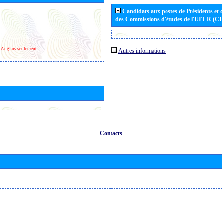
Candidats aux postes de Présidents et 
des Commissions d'études de l'UIT-R (C
Anglais seulement
Autres informations
Contacts