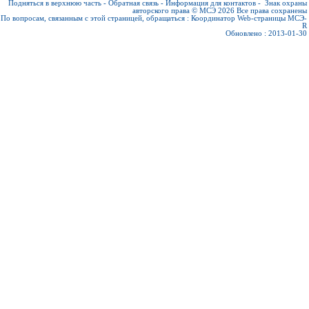
Подняться в верхнюю часть
-
Обратная связь
-
Информация для контактов
-
Знак охраны
авторского права © МСЭ 2026
Все права сохранены
По вопросам, связанным с этой страницей, обращаться :
Координатор Web-страницы МСЭ-
R
Обновлено : 2013-01-30