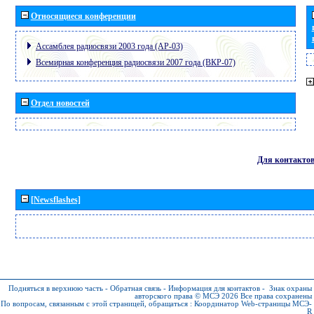
Относящиеся конференции
Ассамблея радиосвязи 2003 года (АР-03)
Всемирная конференция радиосвязи 2007 года (ВКР-07)
Отдел новостей
Для контакто
[Newsflashes]
Подняться в верхнюю часть
-
Обратная связь
-
Информация для контактов
-
Знак охраны
авторского права © МСЭ 2026
Все права сохранены
По вопросам, связанным с этой страницей, обращаться :
Координатор Web-страницы МСЭ-
R