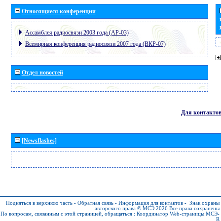
Относящиеся конференции
Ассамблея радиосвязи 2003 года (АР-03)
Всемирная конференция радиосвязи 2007 года (ВКР-07)
Отдел новостей
Для контакто
[Newsflashes]
Подняться в верхнюю часть
-
Обратная связь
-
Информация для контактов
-
Знак охраны
авторского права © МСЭ 2026
Все права сохранены
По вопросам, связанным с этой страницей, обращаться :
Координатор Web-страницы МСЭ-
R