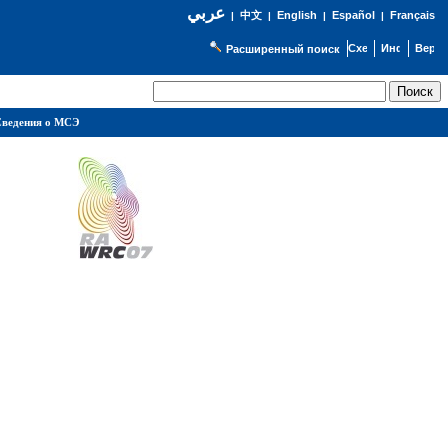
عربي
English
Español
Français
|
中文
|
|
|
Расширенный поиск
ведения о МСЭ