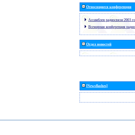
Относящиеся конференции
Ассамблея радиосвязи 2003 го
Всемирная конференция радио
Отдел новостей
[Newsflashes]