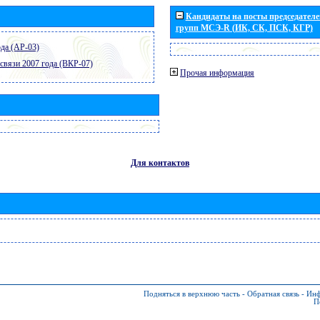
Кандидаты на посты председателей
групп МСЭ-R (ИК, СК, ПСК, КГР)
да (АР-03)
связи 2007 года (ВКР-07)
Прочая информация
Для контактов
Подняться в верхнюю часть
-
Обратная связь
-
Инф
П