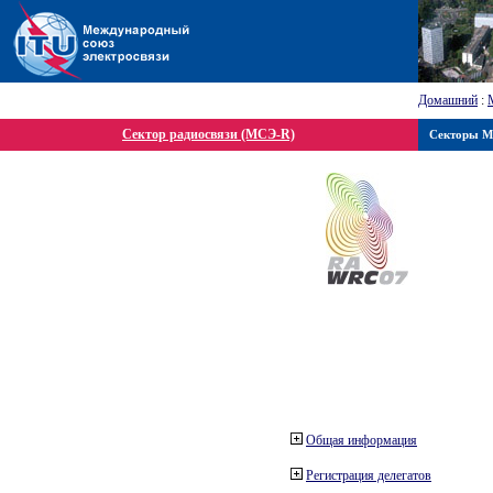
Домашний
:
Сектор радиосвязи (МСЭ-R)
Секторы 
Общая информация
Регистрация делегатов