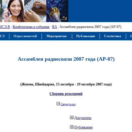
МСЭ-R
:
Конференции и собрания
:
RA
: Ассамблея радиосвязи 2007 года (АР-07)
МСЭ
Отдел новостей
Мероприятия
Публикации
Статистика
С
Ассамблея радиосвязи 2007 года (АР-07)
(Женева, Швейцария, 15 октября - 19 октября 2007 года)
Сборник резолюций
Свернуть все
Документы
Публикации