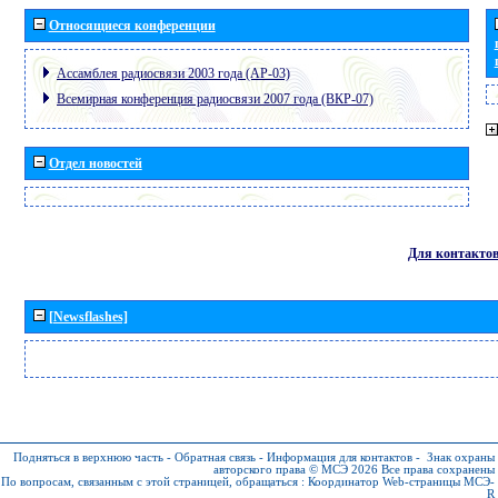
Относящиеся конференции
Ассамблея радиосвязи 2003 года (АР-03)
Всемирная конференция радиосвязи 2007 года (ВКР-07)
Отдел новостей
Для контакто
[Newsflashes]
Подняться в верхнюю часть
-
Обратная связь
-
Информация для контактов
-
Знак охраны
авторского права © МСЭ 2026
Все права сохранены
По вопросам, связанным с этой страницей, обращаться :
Координатор Web-страницы МСЭ-
R