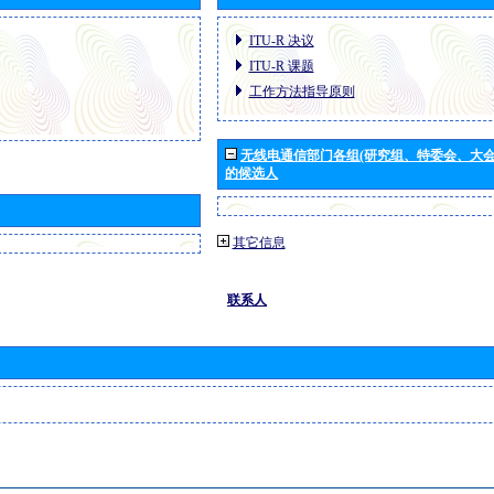
ITU-R 决议
ITU-R 课题
工作方法指导原则
无线电通信部门各组(研究组、特委会、大
的候选人
其它信息
联系人