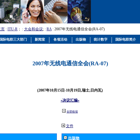
主页
:
ITU-R
； :
大会和会议
; :
RA
: 2007年无线电通信全会(RA-07)
国际电联三大部门
新闻室
各项活动
出版物
统计数字
国际电联简介
2007年无线电通信全会(RA-07)
(2007年10月15日-10月19日,瑞士,日内瓦)
«决议汇编»
全部收缩
文件
出版物