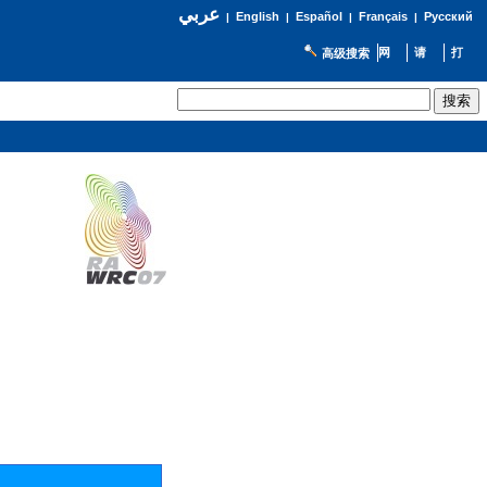
عربي
English
Español
Français
Русский
|
|
|
|
高级搜索