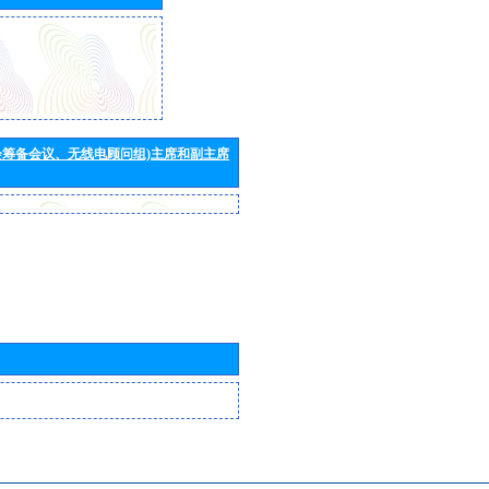
会筹备会议、无线电顾问组)主席和副主席