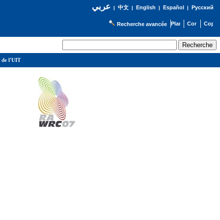
عربي
English
Español
Русский
|
中文
|
|
|
Recherche avancée
 de l'UIT