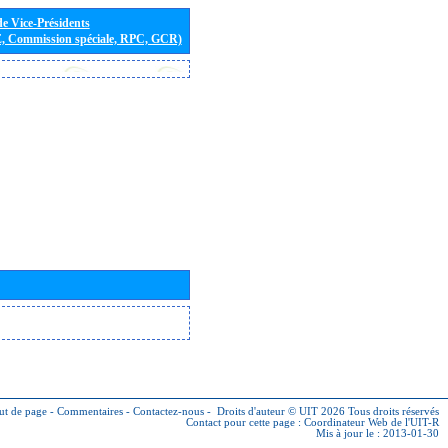
de Vice-Présidents
E, Commission spéciale, RPC, GCR)
ut de page
-
Commentaires
-
Contactez-nous
-
Droits d'auteur © UIT 2026
Tous droits réservés
Contact pour cette page :
Coordinateur Web de l'UIT-R
Mis à jour le : 2013-01-30