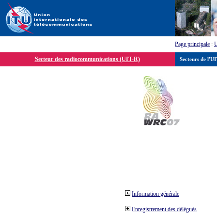
Page principale
:
Secteur des radiocommunications (UIT-R)
Secteurs de l'U
Information générale
Enregistrement des délégués