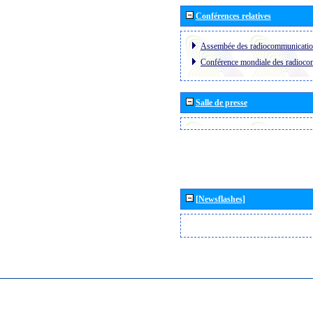
Conférences relatives
Assembée des radiocommunicati
Conférence mondiale des radioc
Salle de presse
[Newsflashes]