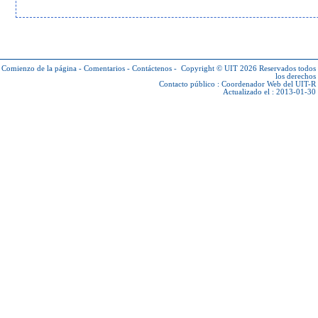
Comienzo de la página
-
Comentarios
-
Contáctenos
-
Copyright © UIT 2026
Reservados todos
los derechos
Contacto público :
Coordenador Web del UIT-R
Actualizado el : 2013-01-30