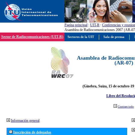
Pagína principal
:
UIT-R
:
Conferencias y reunio
Asamblea de Radiocomunicaciones 2007 (AR-07
Sector de Radiocomunicaciones (UIT-R)
Sectores de la UIT
Sala de prensa
Asamblea de Radiocomun
(AR-07)
(Ginebra, Suiza, 15 de octubre-19
Libro del Resoluci
Contraer todo
Información general
Inscripción de delegados