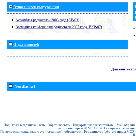
Относящиеся конференции
Ассамблея радиосвязи 2003 года (АР-03)
Всемирная конференция радиосвязи 2007 года (ВКР-07)
Отдел новостей
Для контакто
[Newsflashes]
Подняться в верхнюю часть
-
Обратная связь
-
Информация для контактов
-
Знак охраны
авторского права © МСЭ 2026
Все права сохранены
По вопросам, связанным с этой страницей, обращаться :
Координатор Web-страницы МСЭ-
R