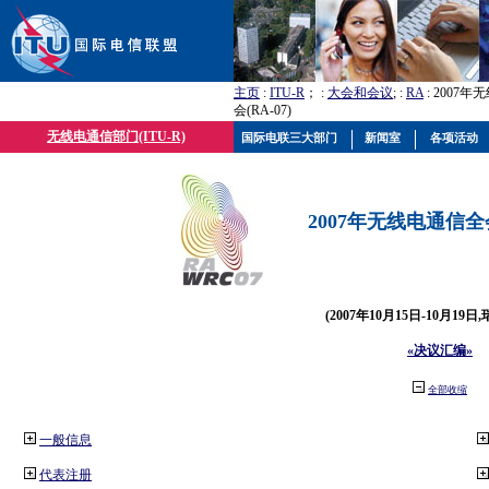
主页
:
ITU-R
； :
大会和会议
; :
RA
: 2007
会(RA-07)
无线电通信部门(ITU-R)
国际电联三大部门
新闻室
各项活动
2007年无线电通信全会(
(2007年10月15日-10月19日
«决议汇编»
全部收缩
一般信息
代表注册