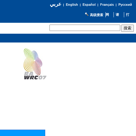
عربي
English
Español
Français
Русский
|
|
|
|
高级搜索