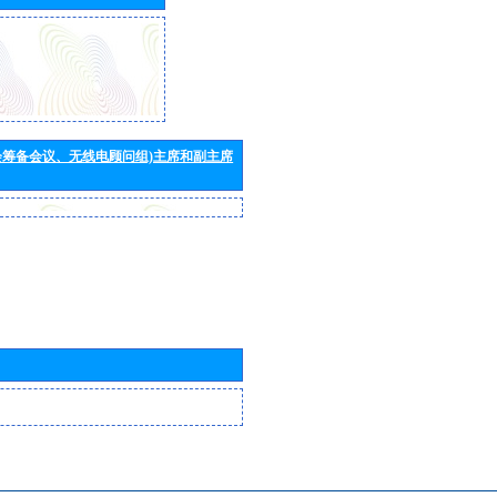
会筹备会议、无线电顾问组)主席和副主席