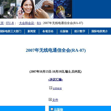
主页
:
ITU-R
； :
大会和会议
; :
RA
: 2007年无线电通信全会(RA-07)
国际电联三大部门
新闻室
各项活动
出版物
统计数字
国际电联简介
2007年无线电通信全会(RA-07)
(2007年10月15日-10月19日,瑞士,日内瓦)
«决议汇编»
全部收缩
文件
出版物