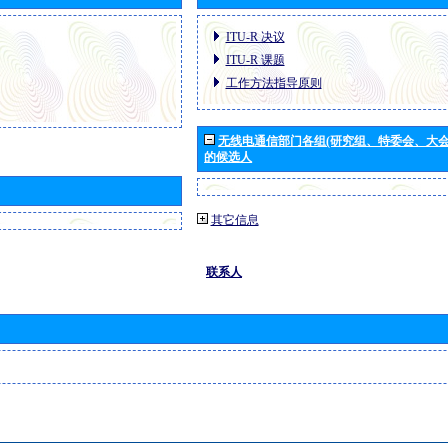
ITU-R 决议
ITU-R 课题
工作方法指导原则
无线电通信部门各组(研究组、特委会、大
的候选人
其它信息
联系人