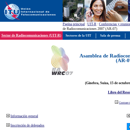
Pagína principal
:
UIT-R
:
Conferencias y reunio
de Radiocomunicaciones 2007 (AR-07)
Sector de Radiocomunicaciones (UIT-R)
Sectores de la UIT
Sala de prensa
Asamblea de Radiocom
(AR-0
(Ginebra, Suiza, 15 de octubre
Libro del Reso
Contraer 
Información general
Inscripción de delegados