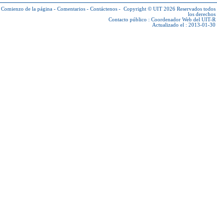
Comienzo de la página
-
Comentarios
-
Contáctenos
-
Copyright © UIT 2026
Reservados todos
los derechos
Contacto público :
Coordenador Web del UIT-R
Actualizado el : 2013-01-30