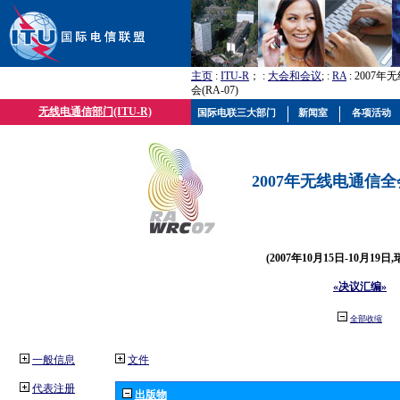
主页
:
ITU-R
； :
大会和会议
; :
RA
: 2007
会(RA-07)
无线电通信部门(ITU-R)
国际电联三大部门
新闻室
各项活动
2007年无线电通信全会(
(2007年10月15日-10月19日
«决议汇编»
全部收缩
一般信息
文件
代表注册
出版物