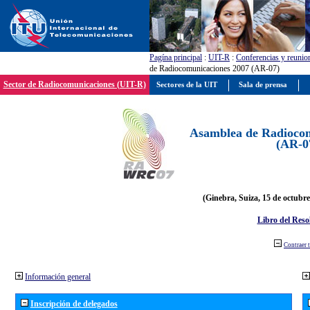
Pagína principal
:
UIT-R
:
Conferencias y reunio
de Radiocomunicaciones 2007 (AR-07)
Sector de Radiocomunicaciones (UIT-R)
Sectores de la UIT
Sala de prensa
Asamblea de Radiocom
(AR-0
(Ginebra, Suiza, 15 de octubre
Libro del Reso
Contraer 
Información general
Inscripción de delegados