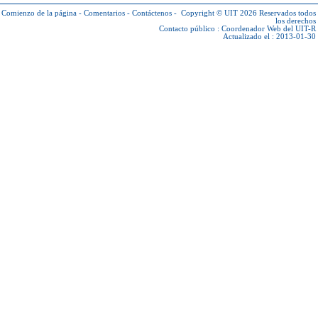
Comienzo de la página
-
Comentarios
-
Contáctenos
-
Copyright © UIT 2026
Reservados todos
los derechos
Contacto público :
Coordenador Web del UIT-R
Actualizado el : 2013-01-30