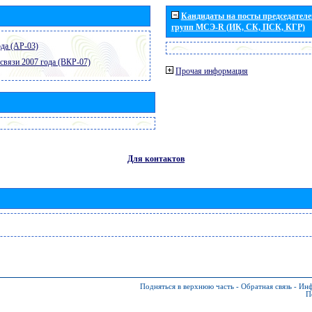
Кандидаты на посты председателей
групп МСЭ-R (ИК, СК, ПСК, КГР)
да (АР-03)
связи 2007 года (ВКР-07)
Прочая информация
Для контактов
Подняться в верхнюю часть
-
Обратная связь
-
Инф
П