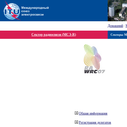
Домашний
:
Сектор радиосвязи (МСЭ-R)
Секторы 
Общая информация
Регистрация делегатов