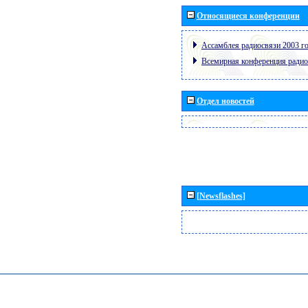
Относящиеся конференции
Ассамблея радиосвязи 2003 го
Всемирная конференция радио
Отдел новостей
[Newsflashes]