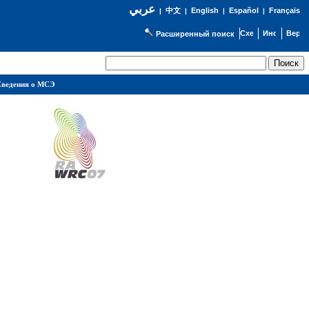
عربي
English
Español
Français
|
中文
|
|
|
Расширенный поиск
ведения о МСЭ