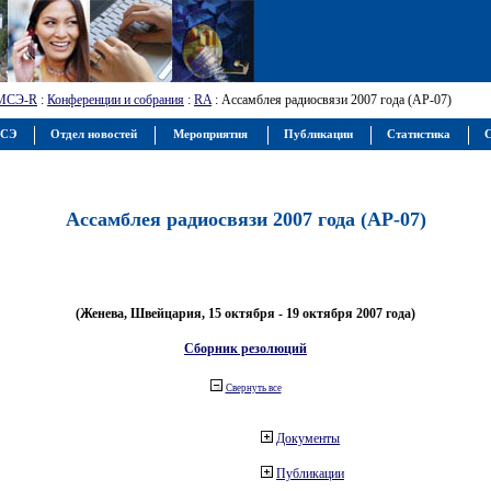
МСЭ-R
:
Конференции и собрания
:
RA
: Ассамблея радиосвязи 2007 года (АР-07)
МСЭ
Отдел новостей
Мероприятия
Публикации
Статистика
С
Ассамблея радиосвязи 2007 года (АР-07)
(Женева, Швейцария, 15 октября - 19 октября 2007 года)
Сборник резолюций
Свернуть все
Документы
Публикации