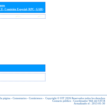
entes
(CE, Comisión Especial, RPC, GAR)
la página
-
Comentarios
-
Contáctenos
-
Copyright © UIT 2026
Reservados todos los derechos
Contacto público :
Coordenador Web del UIT-R
Actualizado el : 2013-01-30