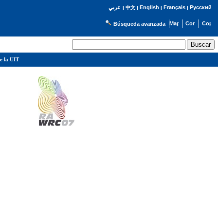
English
Français
Русский
عربي
|
中文
|
|
|
Búsqueda avanzada
e la UIT