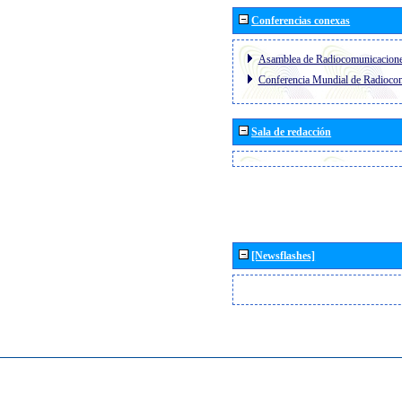
Conferencias conexas
Asamblea de Radiocomunicacion
Conferencia Mundial de Radioc
Sala de redacción
[Newsflashes]