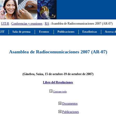
:
UIT-R
:
Conferencias y reuniones
:
RA
: Asamblea de Radiocomunicaciones 2007 (AR-07)
 UIT
Sala de prensa
Eventos
Publicaciones
Estadísticas
Acerca d
Asamblea de Radiocomunicaciones 2007 (AR-07)
(Ginebra, Suiza, 15 de octubre-19 de octubre de 2007)
Libro del Resoluciones
Contraer todo
Documentos
Publicaciones