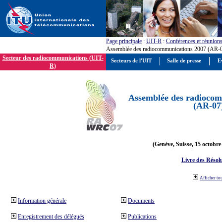
Page principale
:
UIT-R
:
Conférences et réunion
Assemblée des radiocommunications 2007 (AR-
Secteur des radiocommunications (UIT-
Secteurs de l'UIT
Salle de presse
E
R)
Assemblée des radiocom
(AR-07
(Genève, Suisse, 15 octobre
Livre des Résol
Afficher to
Information générale
Documents
Enregistrement des délégués
Publications