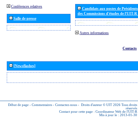
Conférences relatives
Candidats aux postes de Présidents 
des Commissions d'études de l'UIT-R
Salle de presse
Autres informations
Contacts
[Newsflashes]
Début de page
-
Commentaires
-
Contactez-nous
-
Droits d'auteur © UIT 2026
Tous droits
réservés
Contact pour cette page :
Coordinateur Web de l'UIT-R
Mis à jour le : 2013-01-30