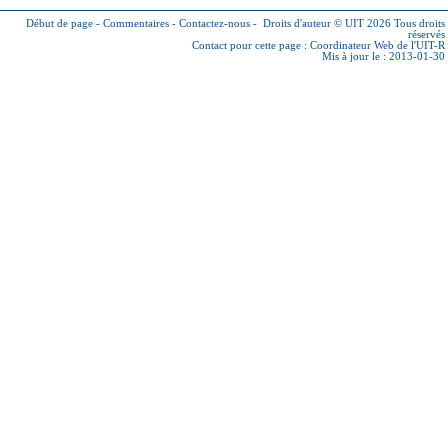
Début de page
-
Commentaires
-
Contactez-nous
-
Droits d'auteur © UIT 2026
Tous droits
réservés
Contact pour cette page :
Coordinateur Web de l'UIT-R
Mis à jour le : 2013-01-30