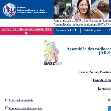
Page principale
:
UIT-R
:
Conférences et réunion
Assemblée des radiocommunications 2007 (AR-
Secteur des radiocommunications (UIT-
Secteurs de l'UIT
Salle de presse
E
R)
Assemblée des radioco
(AR-0
(Genève, Suisse, 15 octob
Livre des Réso
Masquer 
Information générale
Enregistrement des délégués