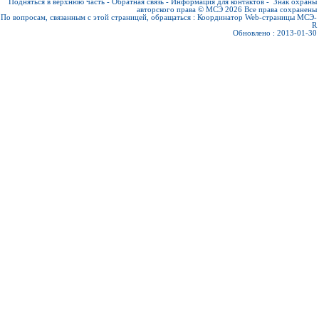
Подняться в верхнюю часть
-
Обратная связь
-
Информация для контактов
-
Знак охраны
авторского права © МСЭ 2026
Все права сохранены
По вопросам, связанным с этой страницей, обращаться :
Координатор Web-страницы МСЭ-
R
Обновлено : 2013-01-30