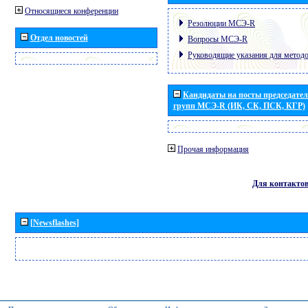
Относящиеся конференции
Резолюции МСЭ-R
Отдел новостей
Вопросы МСЭ-R
Руководящие указания для метод
Кандидаты на посты председател
групп МСЭ-R (ИК, СК, ПСК, КГР)
Прочая информация
Для контакто
[Newsflashes]