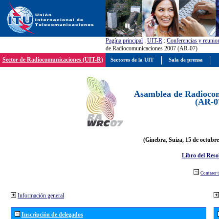
Pagína principal
:
UIT-R
:
Conferencias y reunio
de Radiocomunicaciones 2007 (AR-07)
Sector de Radiocomunicaciones (UIT-R)
Sectores de la UIT
Sala de prensa
Asamblea de Radiocom
(AR-0
(Ginebra, Suiza, 15 de octubre
Libro del Reso
Contraer 
Información general
Inscripción de delegados