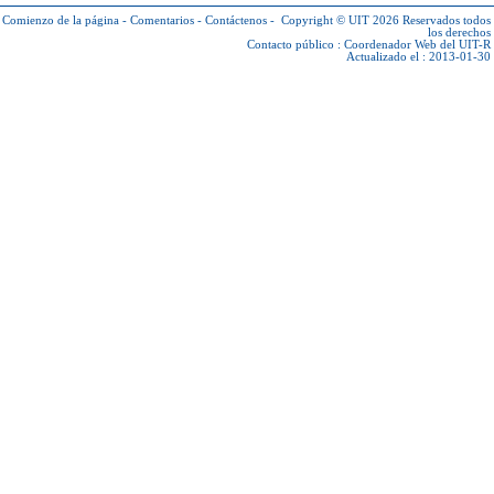
Comienzo de la página
-
Comentarios
-
Contáctenos
-
Copyright © UIT 2026
Reservados todos
los derechos
Contacto público :
Coordenador Web del UIT-R
Actualizado el : 2013-01-30