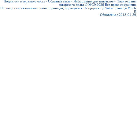
Подняться в верхнюю часть
-
Обратная связь
-
Информация для контактов
-
Знак охраны
авторского права © МСЭ 2026
Все права сохранены
По вопросам, связанным с этой страницей, обращаться :
Координатор Web-страницы МСЭ-
R
Обновлено : 2013-01-30