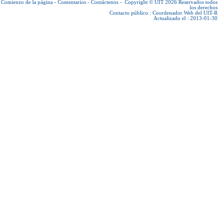
Comienzo de la página
-
Comentarios
-
Contáctenos
-
Copyright © UIT 2026
Reservados todos
los derechos
Contacto público :
Coordenador Web del UIT-R
Actualizado el : 2013-01-30