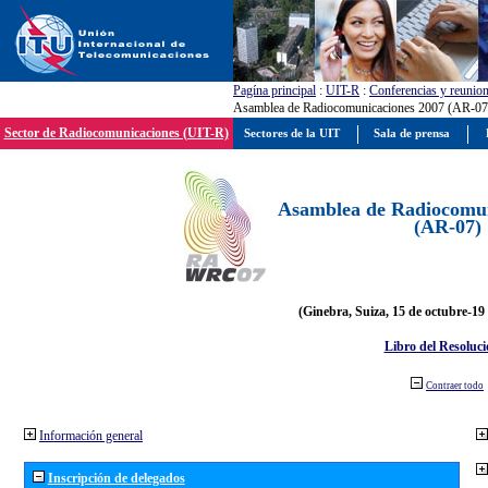
Pagína principal
:
UIT-R
:
Conferencias y reunio
Asamblea de Radiocomunicaciones 2007 (AR-07
Sector de Radiocomunicaciones (UIT-R)
Sectores de la UIT
Sala de prensa
Asamblea de Radiocomun
(AR-07)
(Ginebra, Suiza, 15 de octubre-19
Libro del Resoluci
Contraer todo
Información general
Inscripción de delegados